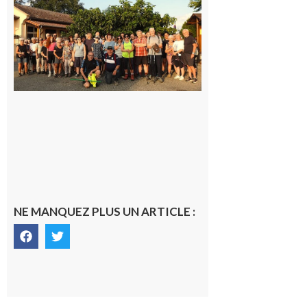
Saint-
Araille :
la
dernière
rando à
la
fraîche
de la
saison
était à
Cazac
8 août
2026
NE MANQUEZ PLUS UN ARTICLE :