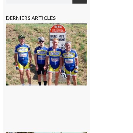
DERNIERS ARTICLES
Montréjeau
: Les sorties
du
Montréjeau
cyclo club
8 août 2026