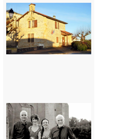
Franquevielle
: La fête au
village !
7 août 2026
Rieux-
Volvestre
« Canaletto »
en concert !
7 août 2026