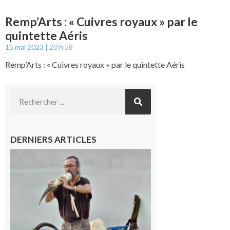
Remp’Arts : « Cuivres royaux » par le
quintette Aéris
15 mai 2023
20 h 58
Remp’Arts : « Cuivres royaux » par le quintette Aéris
DERNIERS ARTICLES
Aurignac :
Flûtes
ancestrales
et
observation
céleste au
Musée de
l’Aurignacien