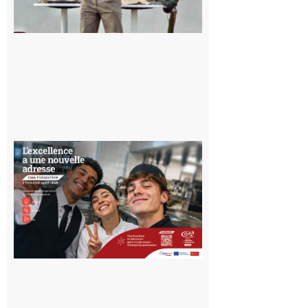
pour un
voyage hors
du temps
10 août 2026
Ouverture
d’un CFA
en Haute-
Garonne
10 août 2026