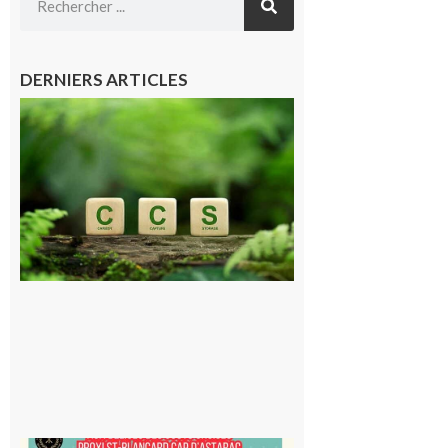
DERNIERS ARTICLES
Comminges
et Piémont
Pyrénéen :
Consultation
publique sur
le projet de
stockage
souterrain
de CO2
5 août 2026
Saint-