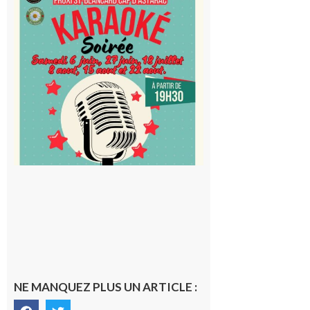
Blancard
Cap
d’Astarac
: Soirée
karaoké
au Proxi,
à vous le
micro !
5 août 2026
NE MANQUEZ PLUS UN ARTICLE :