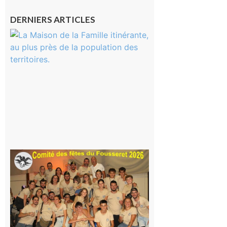
DERNIERS ARTICLES
Castelnau-
Magnoac :
La rentrée
scolaire ?
Même pas
peur, avec
la Maison
de la
Famille
itinérante
7 août 2026
Le
Fousseret :
la Fête de
la Saint-
Pierre est
terminée,
les Vikings
sont