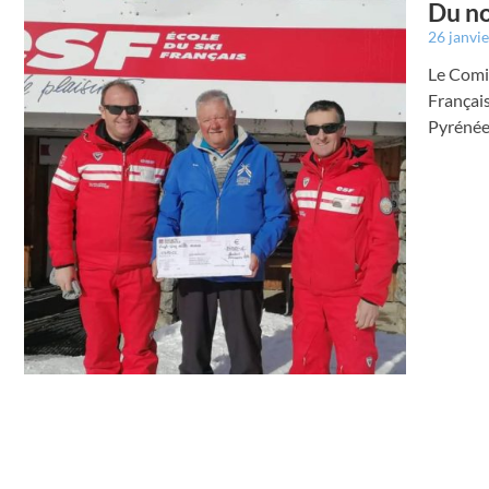
Du no
26 janvi
Le Comit
Français
Pyrénée