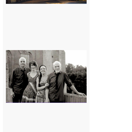
Rieux-
Volvestre
« Canaletto »
en concert !
7 août 2026