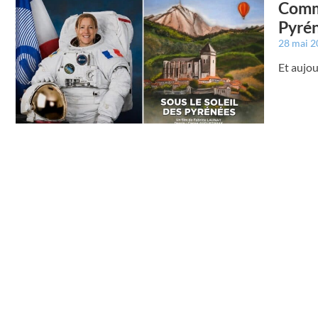
Commi
Pyrén
28 mai 
Et aujou