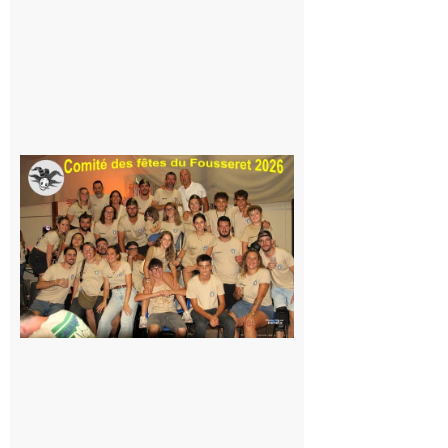
Même pas
peur, avec
la Maison
de la
Famille
itinérante
7 août 2026
Le
Fousseret :
la Fête de
la Saint-
Pierre est
terminée,
les Vikings
sont
rentrés
chez eux
6 août 2026