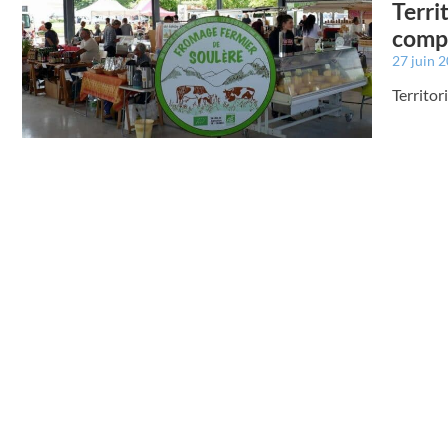
Terri
compt
27 juin 
Territor