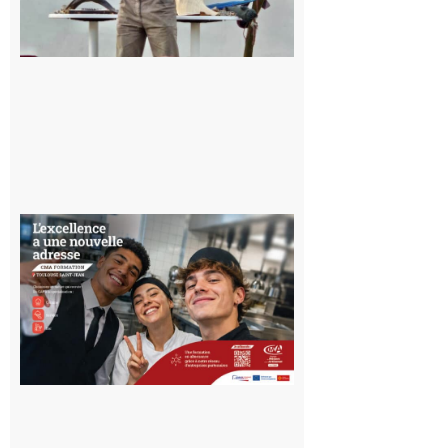
pour un
voyage hors
du temps
10 août 2026
Ouverture
d’un CFA
en Haute-
Garonne
10 août 2026