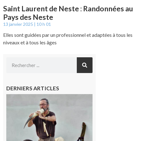
Saint Laurent de Neste : Randonnées au
Pays des Neste
13 janvier 2025
10 h 01
Elles sont guidées par un professionnel et adaptées à tous les
niveaux et à tous les âges
DERNIERS ARTICLES
Aurignac :
Flûtes
ancestrales
et
observation
céleste au
Musée de
l’Aurignacien