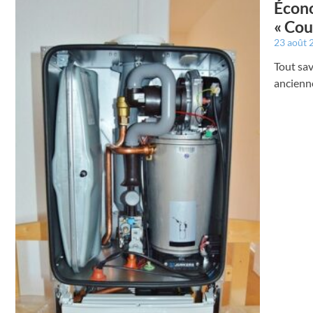
Écono
« Cou
23 août
Tout sa
ancienn