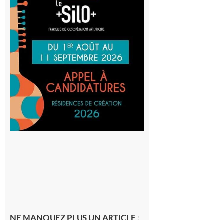
Aurignac
: La
Cafetière
participe
au projet
Musiques
actuelles
et Tiers-
lieux,
avec le
SilO
8 août 2026
NE MANQUEZ PLUS UN ARTICLE :