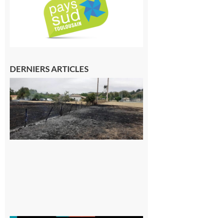
DERNIERS ARTICLES
Montesquieu-
Volvestre : la
commune
appelle à la
vigilance face
au risque
d’incendie
8 août 2026