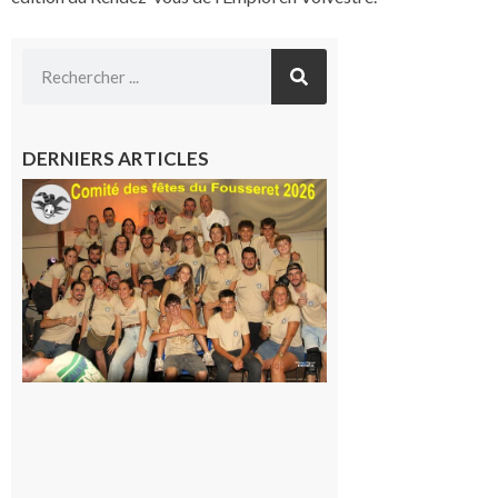
DERNIERS ARTICLES
Le
Fousseret :
la Fête de
la Saint-
Pierre est
terminée,
les Vikings
sont
rentrés
chez eux
6 août 2026