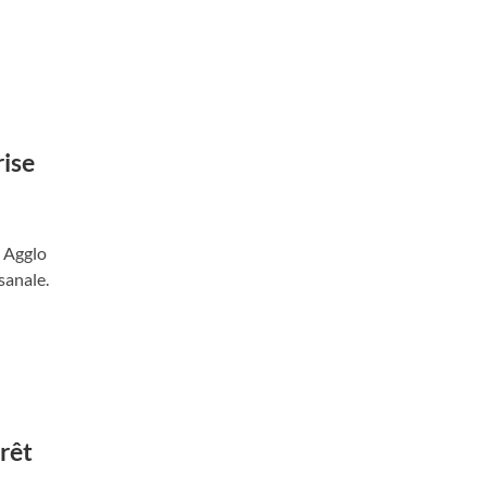
rise
n Agglo
sanale.
rêt