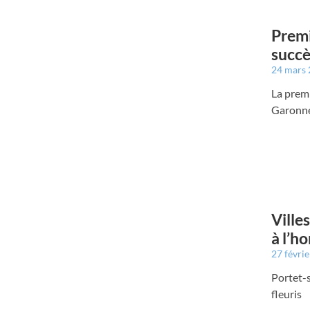
Premi
succè
24 mars
La premi
Garonne
Ville
à l’h
27 févri
Portet-s
fleuris