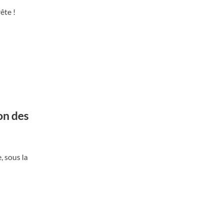
ête !
on des
, sous la