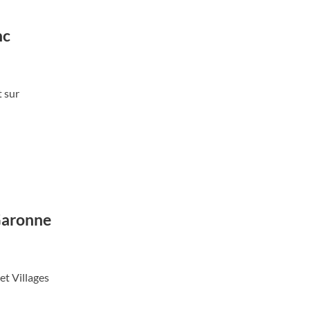
nc
t sur
-Garonne
et Villages