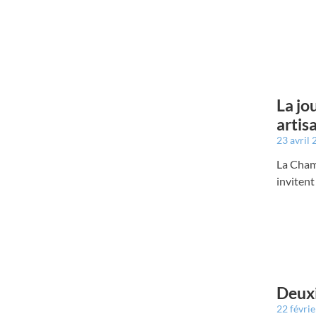
La jo
artis
23 avril
La Cham
invitent
Deuxi
22 févri