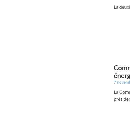
La deuxi
Commi
énerg
7 novem
La Commi
préside