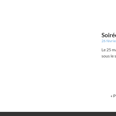
Soiré
26 févri
Le 25 ma
sous le s
« 