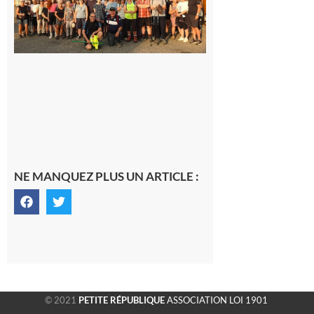
dernière
rando à
la
fraîche
de la
saison
était à
Cazac
8 août
2026
NE MANQUEZ PLUS UN ARTICLE :
© 2021
PETITE RÉPUBLIQUE
ASSOCIATION LOI 1901