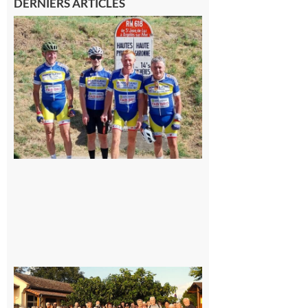
DERNIERS ARTICLES
Montréjeau
: Les sorties
du
Montréjeau
cyclo club
8 août 2026
Saint-
Araille :
la