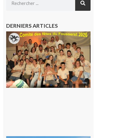
DERNIERS ARTICLES
Le
Fousseret :
la Fête de
la Saint-
Pierre est
terminée,
les Vikings
sont
rentrés
chez eux
6 août 2026