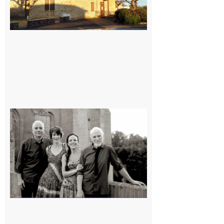
Rieux-
Volvestre
« Canaletto »
en concert !
7 août 2026