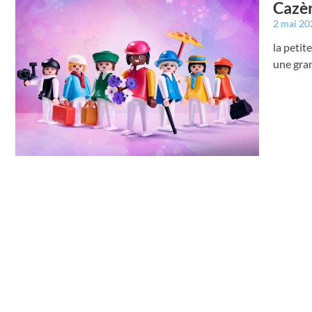
Cazèr
2 mai 2
la petit
une gra