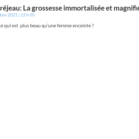
éjeau: La grossesse immortalisée et magnifi
mbre 2021
12 h 05
ce qui est plus beau qu’une femme enceinte ?