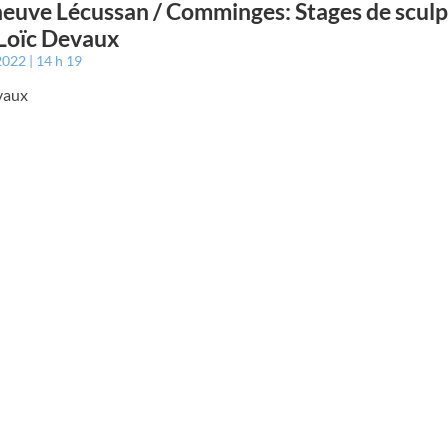
neuve Lécussan / Comminges: Stages de scul
Loïc Devaux
 2022
14 h 19
vaux