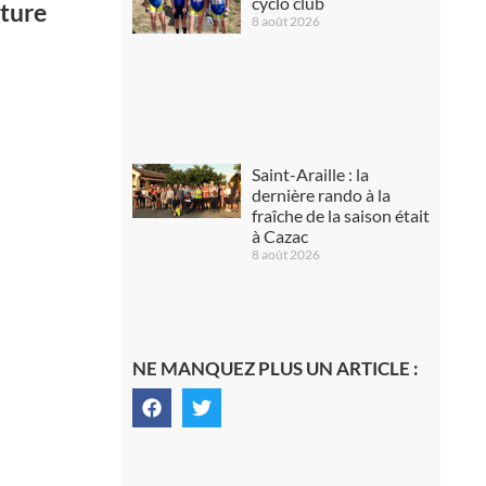
cyclo club
pture
8 août 2026
Saint-Araille : la
dernière rando à la
fraîche de la saison était
à Cazac
8 août 2026
NE MANQUEZ PLUS UN ARTICLE :