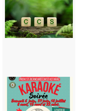
Pyrénéen :
Consultation
publique sur
le projet de
stockage
souterrain
de CO2
5 août 2026
Saint-
Blancard
Cap
d’Astarac
: Soirée
karaoké
au Proxi,