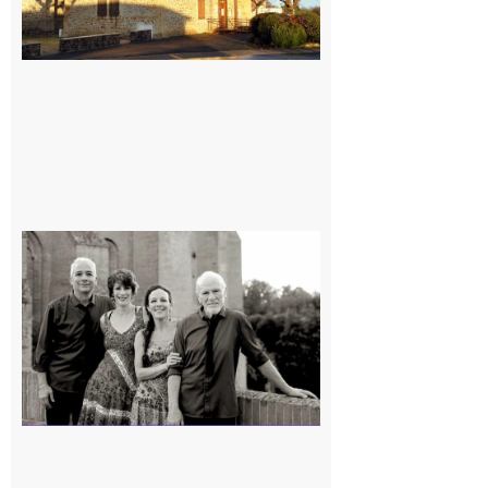
Rieux-
Volvestre
« Canaletto »
en concert !
7 août 2026