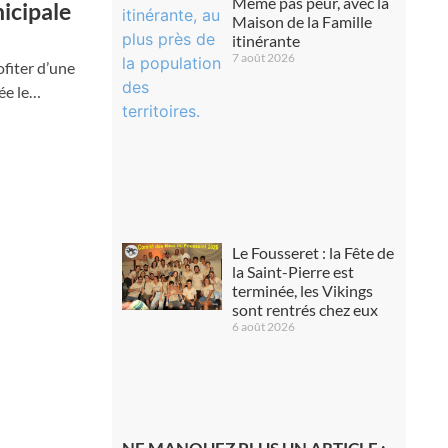
Même pas peur, avec la
nicipale
Maison de la Famille
itinérante
7 août 2026
ofiter d’une
sée le…
Le Fousseret : la Fête de
la Saint-Pierre est
terminée, les Vikings
sont rentrés chez eux
6 août 2026