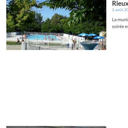
Rieux
2 août 2
La munic
soirée e