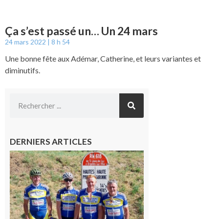
Ça s’est passé un… Un 24 mars
24 mars 2022
8 h 54
Une bonne fête aux Adémar, Catherine, et leurs variantes et
diminutifs.
DERNIERS ARTICLES
Montréjeau
: Les sorties
du
Montréjeau
cyclo club
8 août 2026