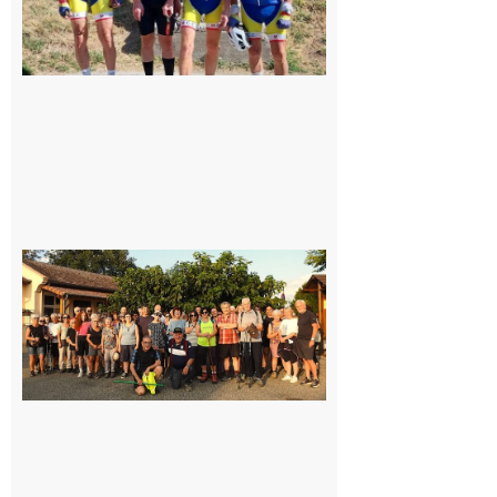
Saint-
Araille :
la
dernière
rando à
la
fraîche
de la
saison
était à
Cazac
8 août