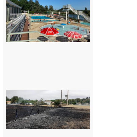
entre la
Mairie et le
Collège
pour la
piscine
8 août 2026
Montesquieu-
Volvestre : la
commune
appelle à la
vigilance face
au risque
d’incendie
8 août 2026