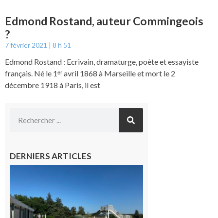
Edmond Rostand, auteur Commingeois
?
7 février 2021
8 h 51
Edmond Rostand : Ecrivain, dramaturge, poète et essayiste
français. Né le 1ᵉʳ avril 1868 à Marseille et mort le 2
décembre 1918 à Paris, il est
DERNIERS ARTICLES
Boulogne-
sur-Gesse :
Une
convention
entre la
Mairie et