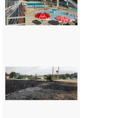
le Collège
pour la
piscine
8 août 2026
Montesquieu-
Volvestre : la
commune
appelle à la
vigilance face
au risque
d’incendie
8 août 2026