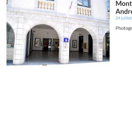
Montr
Andr
24 juille
Photogra