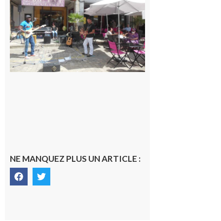
prochains
rendez-
vous
musicaux
de l’été
7 août 2026
NE MANQUEZ PLUS UN ARTICLE :