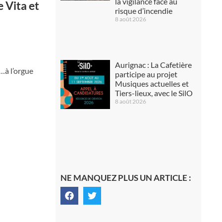
la vigilance face au
 Vita et
risque d’incendie
8 août 2026
Aurignac : La Cafetière
i…à l’orgue
participe au projet
Musiques actuelles et
Tiers-lieux, avec le SilO
8 août 2026
NE MANQUEZ PLUS UN ARTICLE :