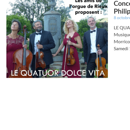
Conce
Phili
8 octobr
LE QUA
Musique
Morricon
Samedi 