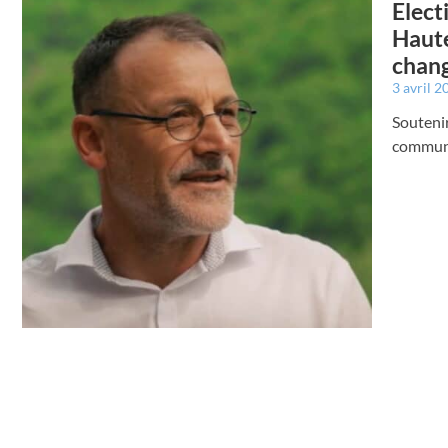
Elec
Haute
chan
3 avril 
Souteni
communes