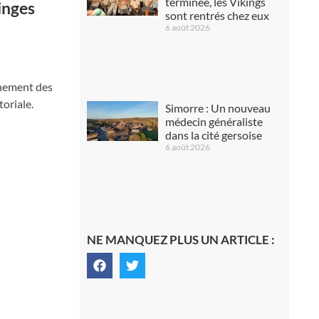
terminée, les Vikings
inges
sont rentrés chez eux
6 août 2026
gnement des
toriale.
Simorre : Un nouveau
médecin généraliste
dans la cité gersoise
6 août 2026
NE MANQUEZ PLUS UN ARTICLE :