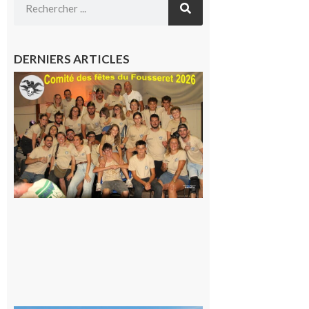
DERNIERS ARTICLES
Le
Fousseret :
la Fête de
la Saint-
Pierre est
terminée,
les Vikings
sont
rentrés
chez eux
6 août 2026