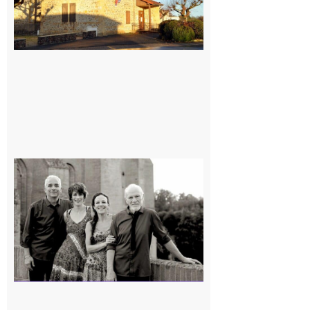
Rieux-
Volvestre
« Canaletto »
en concert !
7 août 2026