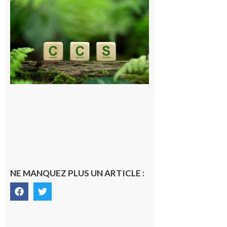
et Piémont
Pyrénéen :
Consultation
publique sur
le projet de
stockage
souterrain
de CO2
5 août 2026
NE MANQUEZ PLUS UN ARTICLE :