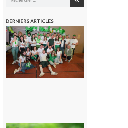
DERNIERS ARTICLES
Boulogne-
sur-Gesse :
Quatre jours
de fête avec
le Comité, un
programme
exceptionnel
6 août 2026
Comminges