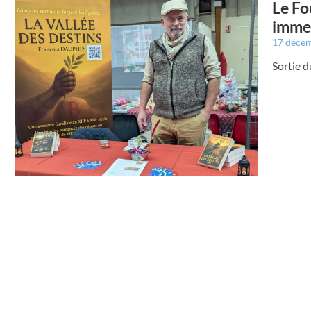
Le Fo
imme
17 déce
Sortie d