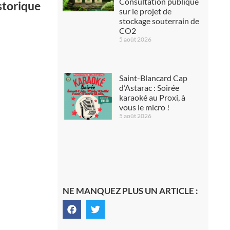
Consultation publique
istorique
sur le projet de
stockage souterrain de
CO2
5 août 2026
Saint-Blancard Cap
d’Astarac : Soirée
karaoké au Proxi, à
vous le micro !
5 août 2026
NE MANQUEZ PLUS UN ARTICLE :