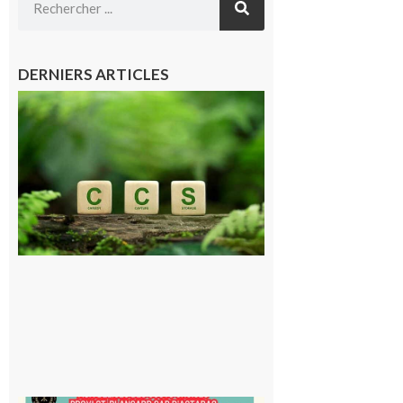
DERNIERS ARTICLES
Comminges
et Piémont
Pyrénéen :
Consultation
publique sur
le projet de
stockage
souterrain
de CO2
5 août 2026