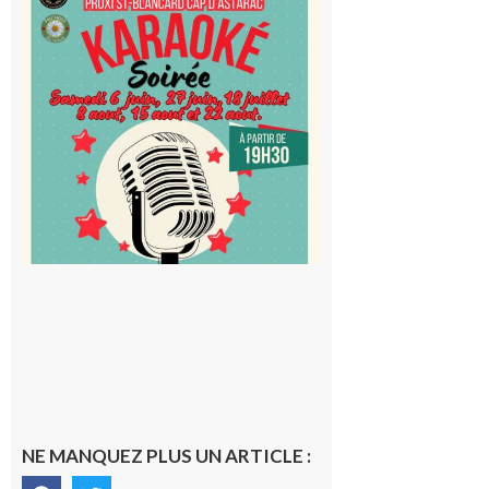
Saint-
Blancard
Cap
d’Astarac
: Soirée
karaoké
au Proxi,
à vous le
micro !
5 août 2026
NE MANQUEZ PLUS UN ARTICLE :