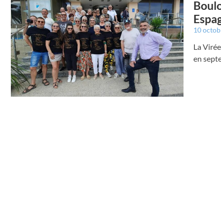
Boulo
Espa
10 octo
La Virée
en sept