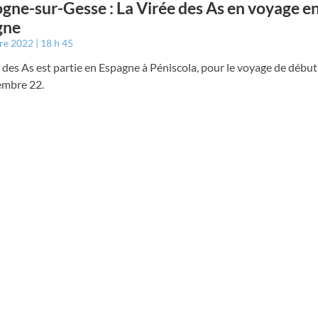
gne-sur-Gesse : La Virée des As en voyage e
gne
bre 2022
18 h 45
 des As est partie en Espagne à Péniscola, pour le voyage de début
embre 22.