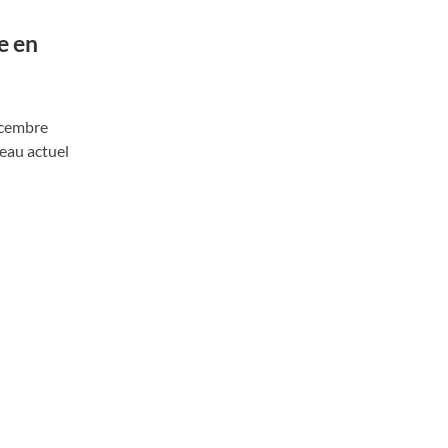
e en
écembre
reau actuel