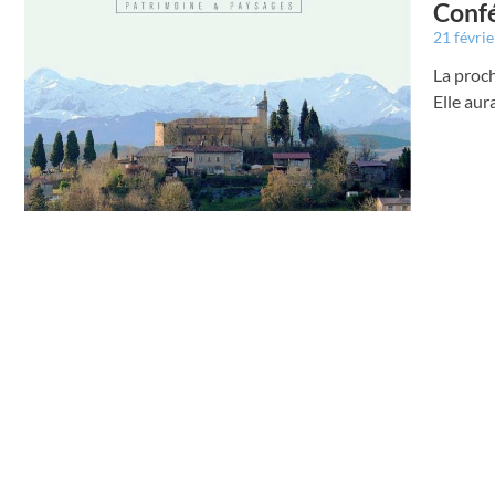
Confé
21 févri
La proch
Elle aur