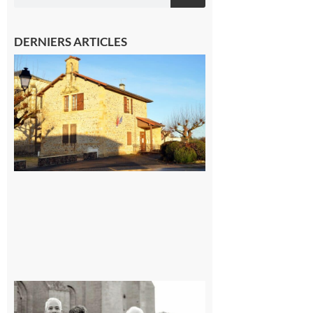
DERNIERS ARTICLES
Franquevielle
: La fête au
village !
7 août 2026
Rieux-
Volvestre