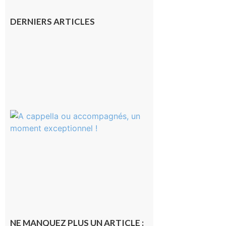
DERNIERS ARTICLES
Franquevielle
: La fête au
village !
7 août 2026
Rieux-
Volvestre
« Canaletto »
en concert !
7 août 2026
NE MANQUEZ PLUS UN ARTICLE :