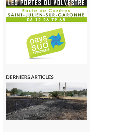
DERNIERS ARTICLES
Montesquieu-
Volvestre : la
commune
appelle à la
vigilance face
au risque
d’incendie
8 août 2026