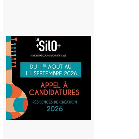
Aurignac
: La
Cafetière
participe
au projet
Musiques
actuelles
et Tiers-
lieux,
avec le
SilO
8 août 2026