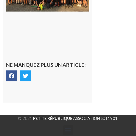
la
fraîche
de la
saison
était à
Cazac
8 août
2026
NE MANQUEZ PLUS UN ARTICLE :
© 2021
PETITE RÉPUBLIQUE
ASSOCIATION LOI 1901