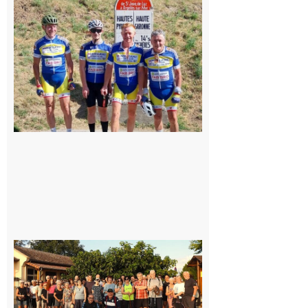
: Les sorties
du
Montréjeau
cyclo club
8 août 2026
Saint-
Araille :
la
dernière
rando à