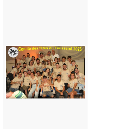
Même pas
peur, avec
la Maison
de la
Famille
itinérante
7 août 2026
Le
Fousseret :
la Fête de
la Saint-
Pierre est
terminée,
les Vikings
sont
rentrés
chez eux
6 août 2026