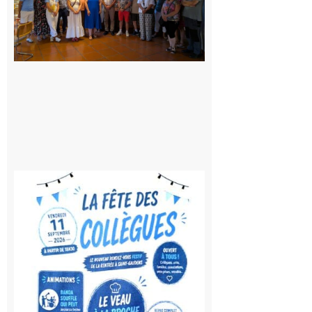
fête au
rythme
de la
Saint-
Laurent
10 août
2026
Saint-
Gaudens:
Fête des
Collègues
à la
rentrée !
10 août
2026