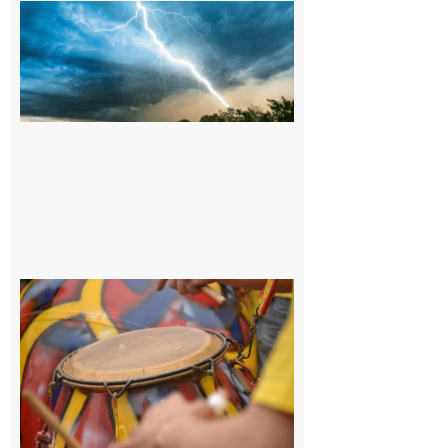
09/08/26 :
Vigilance
météorologique
orange pour
orages sur le
département de
la Haute-
Garonne
9 août 2026
Latoue :
Initiation
à la
batucada,
pour
apprendre
les
rythmes
brésiliens