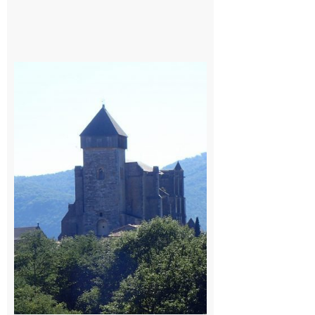
Saint
Bertrand de
Comminges
: 1ère
édition du
village des
patrimoines
du
Comminges
9 août 2026