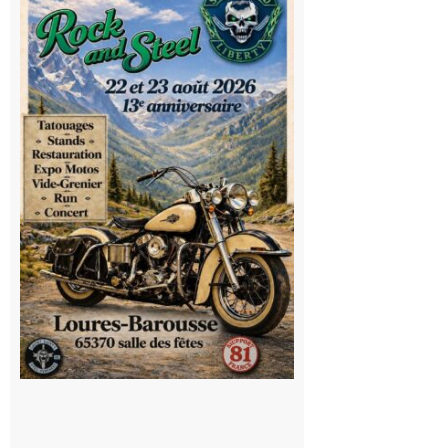
Rock and
Steel : de
belles
mécaniques,
du rock, de
la
convivialité!
9 août 2026