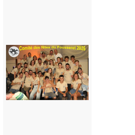
peur, avec
la Maison
de la
Famille
itinérante
7 août 2026
Le
Fousseret :
la Fête de
la Saint-
Pierre est
terminée,
les Vikings
sont
rentrés
chez eux
6 août 2026