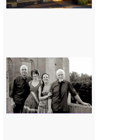
Rieux-
Volvestre
« Canaletto »
en concert !
7 août 2026