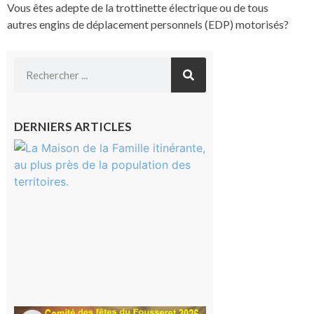
Vous êtes adepte de la trottinette électrique ou de tous
autres engins de déplacement personnels (EDP) motorisés?
DERNIERS ARTICLES
Castelnau-
Magnoac :
La rentrée
scolaire ?
Même pas
peur, avec
la Maison
de la
Famille
itinérante
7 août 2026
Le