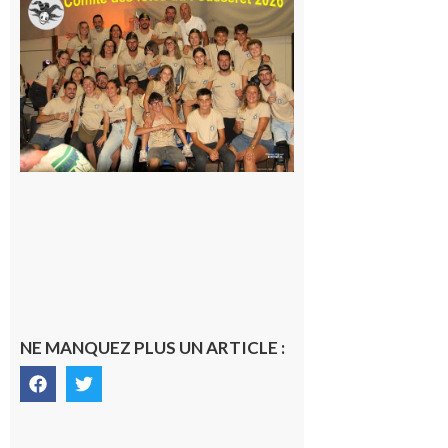
Fousseret :
la Fête de
la Saint-
Pierre est
terminée,
les Vikings
sont
rentrés
chez eux
6 août 2026
NE MANQUEZ PLUS UN ARTICLE :