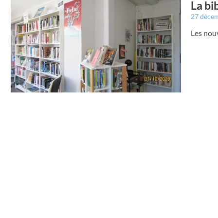
La bi
27 déce
Les nouv