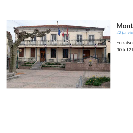
Montr
22 janvi
En raiso
30 à 12