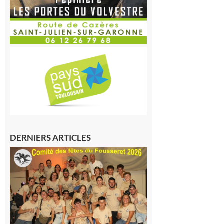
DERNIERS ARTICLES
Le
Fousseret :
la Fête de
la Saint-
Pierre est
terminée,
les Vikings
sont